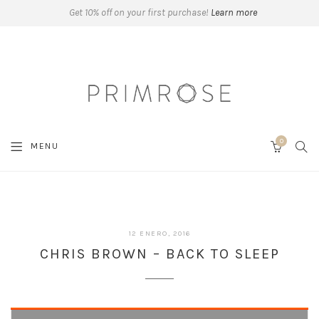
Get 10% off on your first purchase!
Learn more
0
SEA
MENU
CART
12 ENERO, 2016
CHRIS BROWN – BACK TO SLEEP