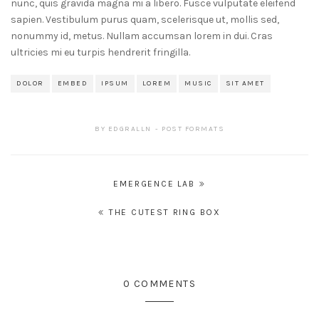
nunc, quis gravida magna mi a libero. Fusce vulputate eleifend
sapien. Vestibulum purus quam, scelerisque ut, mollis sed,
nonummy id, metus. Nullam accumsan lorem in dui. Cras
ultricies mi eu turpis hendrerit fringilla.
DOLOR
EMBED
IPSUM
LOREM
MUSIC
SIT AMET
BY
EDGRALLN
POST FORMATS
Navegación
EMERGENCE LAB
de
THE CUTEST RING BOX
entradas
0 COMMENTS