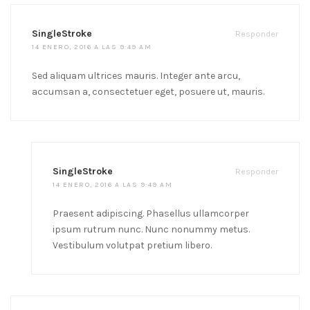
SingleStroke
Responder
14 ENERO, 2016 A LAS 9:49 AM
Sed aliquam ultrices mauris. Integer ante arcu,
accumsan a, consectetuer eget, posuere ut, mauris.
SingleStroke
Responder
14 ENERO, 2016 A LAS 9:49 AM
Praesent adipiscing. Phasellus ullamcorper
ipsum rutrum nunc. Nunc nonummy metus.
Vestibulum volutpat pretium libero.