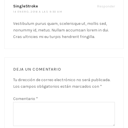
SingleStroke
Responder
14 ENERO, 2016 A LAS 9:50 AM
Vestibulum purus quam, scelerisque ut, mollis sed,
nonummy id, metus. Nullam accumsan lorem in dui.
Cras ultricies mi eu turpis hendrerit fringilla.
DEJA UN COMENTARIO
Tu dirección de correo electrónico no será publicada.
Los campos obligatorios están marcados con
*
Comentario
*