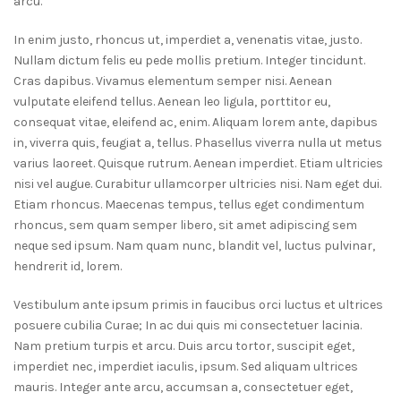
arcu.
In enim justo, rhoncus ut, imperdiet a, venenatis vitae, justo.
Nullam dictum felis eu pede mollis pretium. Integer tincidunt.
Cras dapibus. Vivamus elementum semper nisi. Aenean
vulputate eleifend tellus. Aenean leo ligula, porttitor eu,
consequat vitae, eleifend ac, enim. Aliquam lorem ante, dapibus
in, viverra quis, feugiat a, tellus. Phasellus viverra nulla ut metus
varius laoreet. Quisque rutrum. Aenean imperdiet. Etiam ultricies
nisi vel augue. Curabitur ullamcorper ultricies nisi. Nam eget dui.
Etiam rhoncus. Maecenas tempus, tellus eget condimentum
rhoncus, sem quam semper libero, sit amet adipiscing sem
neque sed ipsum. Nam quam nunc, blandit vel, luctus pulvinar,
hendrerit id, lorem.
Vestibulum ante ipsum primis in faucibus orci luctus et ultrices
posuere cubilia Curae; In ac dui quis mi consectetuer lacinia.
Nam pretium turpis et arcu. Duis arcu tortor, suscipit eget,
imperdiet nec, imperdiet iaculis, ipsum. Sed aliquam ultrices
mauris. Integer ante arcu, accumsan a, consectetuer eget,