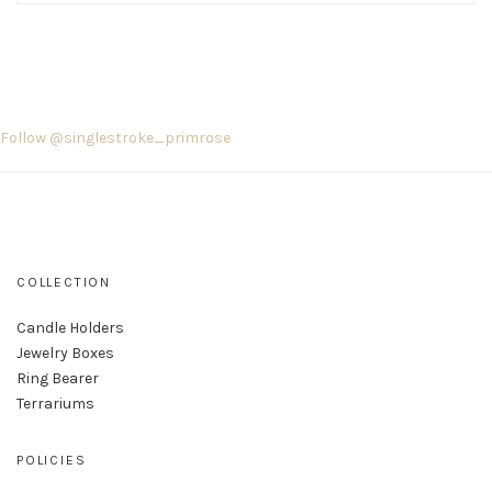
Follow @singlestroke_primrose
COLLECTION
Candle Holders
Jewelry Boxes
Ring Bearer
Terrariums
POLICIES