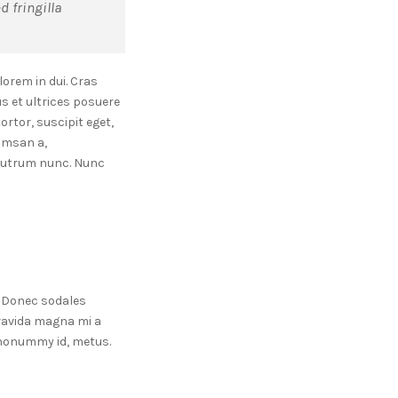
d fringilla
orem in dui. Cras
us et ultrices posuere
ortor, suscipit eget,
cumsan a,
 rutrum nunc. Nunc
h. Donec sodales
gravida magna mi a
, nonummy id, metus.