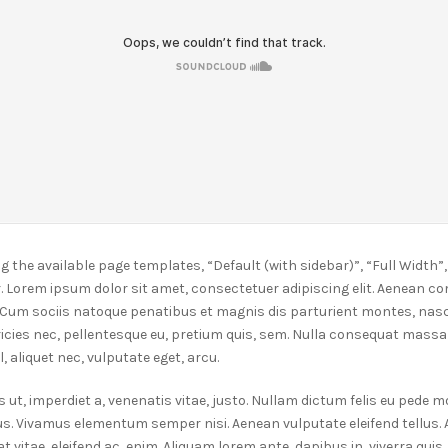
the available page templates, “Default (with sidebar)”, “Full Width”
 Lorem ipsum dolor sit amet, consectetuer adipiscing elit. Aenean c
 Cum sociis natoque penatibus et magnis dis parturient montes, nasc
ricies nec, pellentesque eu, pretium quis, sem. Nulla consequat massa
el, aliquet nec, vulputate eget, arcu.
 ut, imperdiet a, venenatis vitae, justo. Nullam dictum felis eu pede mo
us. Vivamus elementum semper nisi. Aenean vulputate eleifend tellus. A
 vitae, eleifend ac, enim. Aliquam lorem ante, dapibus in, viverra quis, 