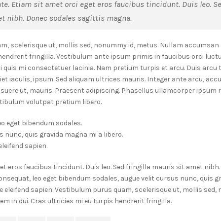
e. Etiam sit amet orci eget eros faucibus tincidunt. Duis leo. Se
t nibh. Donec sodales sagittis magna.
m, scelerisque ut, mollis sed, nonummy id, metus. Nullam accumsan l
 hendrerit fringilla. Vestibulum ante ipsum primis in faucibus orci luct
ui quis mi consectetuer lacinia. Nam pretium turpis et arcu. Duis arcu t
iet iaculis, ipsum. Sed aliquam ultrices mauris. Integer ante arcu, ac
osuere ut, mauris. Praesent adipiscing. Phasellus ullamcorper ipsum
bulum volutpat pretium libero.
eo eget bibendum sodales.
s nunc, quis gravida magna mi a libero.
leifend sapien.
et eros faucibus tincidunt. Duis leo. Sed fringilla mauris sit amet nib
onsequat, leo eget bibendum sodales, augue velit cursus nunc, quis 
te eleifend sapien. Vestibulum purus quam, scelerisque ut, mollis sed
in dui. Cras ultricies mi eu turpis hendrerit fringilla.