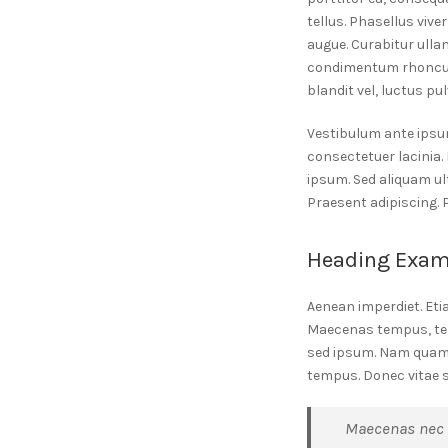
tellus. Phasellus vive
augue. Curabitur ulla
condimentum rhoncus
blandit vel, luctus pul
Vestibulum ante ipsum 
consectetuer lacinia. 
ipsum. Sed aliquam ul
Praesent adipiscing
Heading Exam
Aenean imperdiet. Etia
Maecenas tempus, tel
sed ipsum. Nam quam n
tempus. Donec vitae s
Maecenas nec o