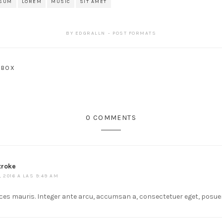
PSUM
LOREM
MUSIC
SIT AMET
BY
EDGRALLN
POST FORMATS
 BOX
0 COMMENTS
troke
, 2016 A LAS 9:49 AM
ices mauris. Integer ante arcu, accumsan a, consectetuer eget, posuer