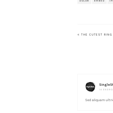
DOLOR
EMBED
I
Navegación
THE CUTEST RING
de
entradas
SingleS
14 ENERO
Sed aliquam ultr