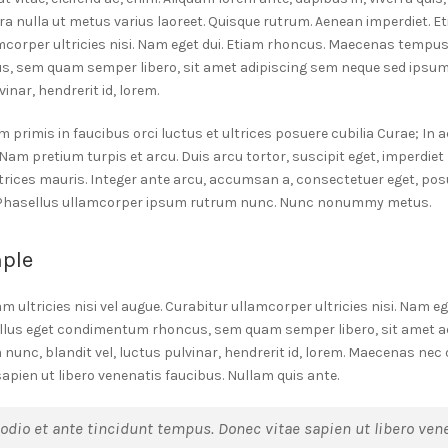
rra nulla ut metus varius laoreet. Quisque rutrum. Aenean imperdiet. Eti
mcorper ultricies nisi. Nam eget dui. Etiam rhoncus. Maecenas tempus,
, sem quam semper libero, sit amet adipiscing sem neque sed ipsu
vinar, hendrerit id, lorem.
primis in faucibus orci luctus et ultrices posuere cubilia Curae; In a
Nam pretium turpis et arcu. Duis arcu tortor, suscipit eget, imperdiet 
trices mauris. Integer ante arcu, accumsan a, consectetuer eget, posu
. Phasellus ullamcorper ipsum rutrum nunc. Nunc nonummy metus.
ple
m ultricies nisi vel augue. Curabitur ullamcorper ultricies nisi. Nam e
lus eget condimentum rhoncus, sem quam semper libero, sit amet a
unc, blandit vel, luctus pulvinar, hendrerit id, lorem. Maecenas nec 
apien ut libero venenatis faucibus. Nullam quis ante.
dio et ante tincidunt tempus. Donec vitae sapien ut libero vene