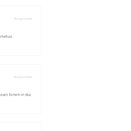
Responder
 metus.
Responder
an lorem in dui.