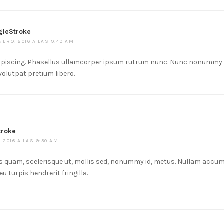
gleStroke
NERO, 2016 A LAS 9:49 AM
ipiscing. Phasellus ullamcorper ipsum rutrum nunc. Nunc nonummy
olutpat pretium libero.
troke
, 2016 A LAS 9:50 AM
 quam, scelerisque ut, mollis sed, nonummy id, metus. Nullam accums
eu turpis hendrerit fringilla.