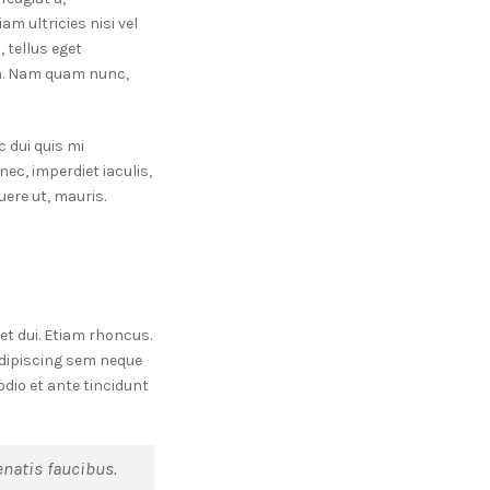
am ultricies nisi vel
 tellus eget
m. Nam quam nunc,
c dui quis mi
nec, imperdiet iaculis,
ere ut, mauris.
get dui. Etiam rhoncus.
dipiscing sem neque
odio et ante tincidunt
natis faucibus.