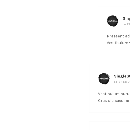
Sin
14 E
Praesent ad
Vestibulum v
SingleS
14 ENERO
Vestibulum purus
Cras ultricies mi 