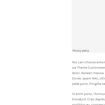
You can choose among 
via Theme Customizer.
dolor. Aenean massa.
Donec quam felis, ult
pede justo, fringilla v
In enim justo, rhoncus
tincidunt. Cras dapib
porttitor eu, consequat