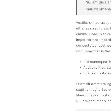
Nullam quis ant
mauris sit ame
Vestibulum purus qua
ultricies mi eu turpis
cubilia Curae; In ac d
imperdiet nec, imperd
consectetuer eget, p
nonummy metus. Vesti
Sed consequat, l
Augue velit cursu
Fusce vulputate e
Etiam sit amet orci eg
sagittis magna. Sed c
libero. Fusce vulputa
Nullam accumsan lorem 