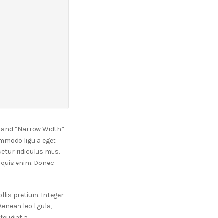
, and “Narrow Width”
ommodo ligula eget
etur ridiculus mus.
 quis enim. Donec
llis pretium. Integer
enean leo ligula,
feugiat a,